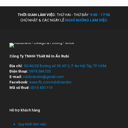
THỜI GIAN LÀM VIỆC:
THỨ HAI - THỨ BẢY:
9:00 - 17:30
.
CHỦ NHẬT & CÁC NGÀY LỄ
NGHỈ KHÔNG LÀM VIỆC
.
Công Ty TNHH Thiết Kế In Ấn Rubi
Địa chỉ:
50/40/2B Đường số 59, KP. 2, P. An Hội Tây, TP. HCM
Điện thoại:
0974 384 333
E-mail:
rubibrandvn@gmail.com
Facebook:
www.fb.com/rubibrandvn
Mã số thuế:
0315 430 119
Hỗ trợ khách hàng
Quy trình làm việc