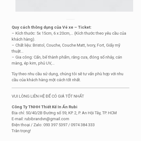
Quy cách thông dụng của Vé xe – Ticket:
– Kích thước: 5x 15cm, 6 x 20cm,… (Kích thước theo yêu cầu của
khách hàng).
– Chất liệu: Bristol, Couche, Couche Matt, Ivory, Fort, Giấy mỹ
thuật…
– Gia công: Cấn, bế thành phẩm, răng cưa, đóng số nhảy, cán
màng, ép kim, phủ UV,…
Tùy theo nhu cầu sử dụng, chúng tôi sẽ tư vấn phù hợp với nhu
cầu của khách hàng một cách tốt nhất.
VUI LÒNG LIÊN HỆ ĐỂ CÓ GIÁ TỐT NHẤT
Công Ty TNHH Thiết Kế In Ấn Rubi
Địa chỉ: 50/40/2B Đường số 59, KP. 2, P. An Hội Tây, TP. HCM
E-mail: rubibrandvn@gmail.com
Điện thoại / Zalo: 093 397 5397 / 0974 384 333
Trân trọng!