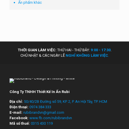
Ấn phẩm khác
THỜI GIAN LÀM VIỆC:
THỨ HAI - THỨ BẢY:
9:00 - 17:30
.
CHỦ NHẬT & CÁC NGÀY LỄ
NGHỈ KHÔNG LÀM VIỆC
.
Công Ty TNHH Thiết Kế In Ấn Rubi
Địa chỉ:
50/40/2B Đường số 59, KP. 2, P. An Hội Tây, TP. HCM
Điện thoại:
0974 384 333
E-mail:
rubibrandvn@gmail.com
Facebook:
www.fb.com/rubibrandvn
Mã số thuế:
0315 430 119